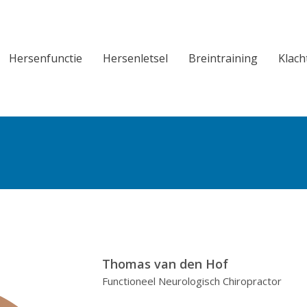
Hersenfunctie
Hersenletsel
Breintraining
Klach
Hersenfunctie
Hersenletsel
Breintraining
Klach
Thomas van den Hof
Functioneel Neurologisch Chiropractor