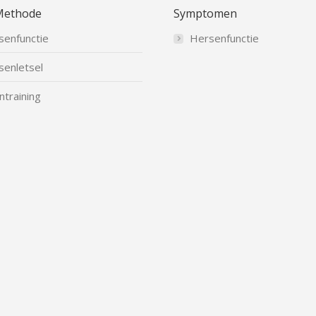
Methode
Symptomen
senfunctie
Hersenfunctie
senletsel
ntraining