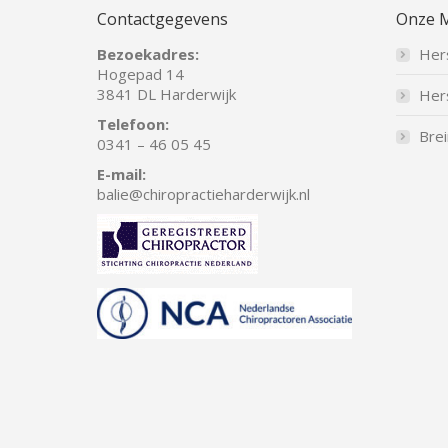
Contactgegevens
Onze 
Bezoekadres:
Her
Hogepad 14
3841 DL Harderwijk
Her
Telefoon:
Brei
0341 – 46 05 45
E-mail:
balie
@chiropractieharderwijk.nl