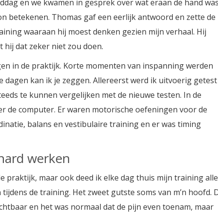
iddag en we kwamen in gesprek over wat eraan de hand wa
e kon betekenen. Thomas gaf een eerlijk antwoord en zette de
aining waaraan hij moest denken gezien mijn verhaal. Hij
 hij dat zeker niet zou doen.
dagen in de praktijk. Korte momenten van inspanning werden
dagen kan ik je zeggen. Allereerst werd ik uitvoerig getest
teeds te kunnen vergelijken met de nieuwe testen. In de
er de computer. Er waren motorische oefeningen voor de
inatie, balans en vestibulaire training en er was timing
ihard werken
e praktijk, maar ook deed ik elke dag thuis mijn training all
en tijdens de training. Het zweet gutste soms van m’n hoofd. 
ichtbaar en het was normaal dat de pijn even toenam, maar