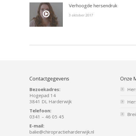
Verhoogde hersendruk
3 oktober 2017
Contactgegevens
Onze 
Bezoekadres:
Her
Hogepad 14
3841 DL Harderwijk
Her
Telefoon:
Brei
0341 – 46 05 45
E-mail:
balie
@chiropractieharderwijk.nl