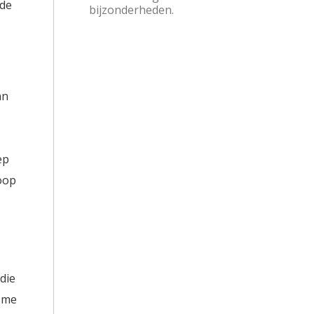
ede
bijzonderheden.
an
ep
oop
 die
n me