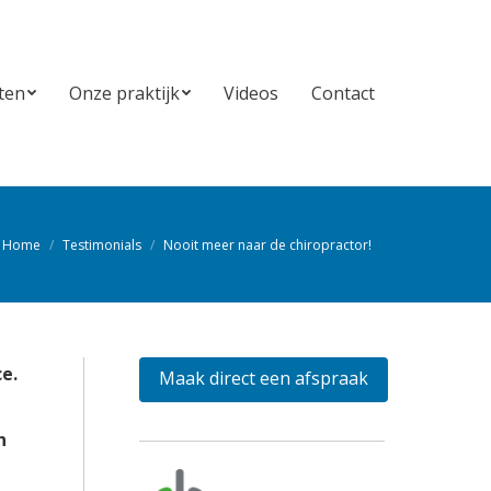
ten
Onze praktijk
Videos
Contact
ten
Onze praktijk
Videos
Contact
Home
Testimonials
Nooit meer naar de chiropractor!
e bent hier:
ce.
Maak direct een afspraak
n