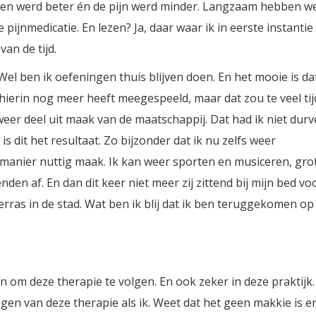
gen werd beter én de pijn werd minder. Langzaam hebben w
ijnmedicatie. En lezen? Ja, daar waar ik in eerste instantie
an de tijd.
el ben ik oefeningen thuis blijven doen. En het mooie is dat
hierin nog meer heeft meegespeeld, maar dat zou te veel tij
 weer deel uit maak van de maatschappij. Dat had ik niet dur
s dit het resultaat. Zo bijzonder dat ik nu zelfs weer
e manier nuttig maak. Ik kan weer sporten en musiceren, gro
den af. En dan dit keer niet meer zij zittend bij mijn bed vo
erras in de stad. Wat ben ik blij dat ik ben teruggekomen op
n om deze therapie te volgen. En ook zeker in deze praktijk.
gen van deze therapie als ik. Weet dat het geen makkie is e