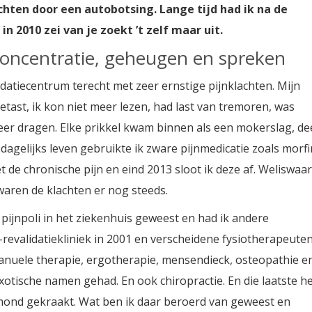
hten door een autobotsing. Lange tijd had ik na de
in 2010 zei van je zoekt ’t zelf maar uit.
concentratie, geheugen en spreken
datiecentrum terecht met zeer ernstige pijnklachten. Mijn
ast, ik kon niet meer lezen, had last van tremoren, was
eer dragen. Elke prikkel kwam binnen als een mokerslag, de
agelijks leven gebruikte ik zware pijnmedicatie zoals morfi
t de chronische pijn en eind 2013 sloot ik deze af. Weliswaar
waren de klachten er nog steeds.
e pijnpoli in het ziekenhuis geweest en had ik andere
revalidatiekliniek in 2001 en verscheidene fysiotherapeute
anuele therapie, ergotherapie, mensendieck, osteopathie e
exotische namen gehad. En ook chiropractie. En die laatste h
smond gekraakt. Wat ben ik daar beroerd van geweest en