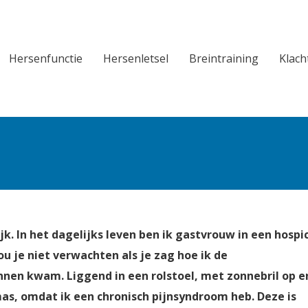
Hersenfunctie
Hersenletsel
Breintraining
Klach
Hersenfunctie
Hersenletsel
Breintraining
Klach
J
jk. In het dagelijks leven ben ik gastvrouw in een hospi
u je niet verwachten als je zag hoe ik de
nnen kwam. Liggend in een rolstoel, met zonnebril op e
mas, omdat ik een chronisch pijnsyndroom heb. Deze is