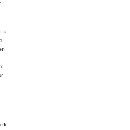
e
 ik
d
ven
te
or
n de