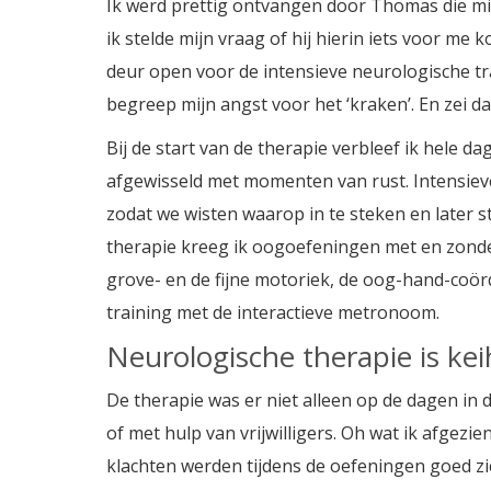
Ik werd prettig ontvangen door Thomas die m
ik stelde mijn vraag of hij hierin iets voor m
deur open voor de intensieve neurologische tr
begreep mijn angst voor het ‘kraken’. En zei dat
Bij de start van de therapie verbleef ik hele 
afgewisseld met momenten van rust. Intensieve 
zodat we wisten waarop in te steken en later s
therapie kreeg ik oogoefeningen met en zond
grove- en de fijne motoriek, de oog-hand-coörd
training met de interactieve metronoom.
Neurologische therapie is ke
De therapie was er niet alleen op de dagen in d
of met hulp van vrijwilligers. Oh wat ik afgezi
klachten werden tijdens de oefeningen goed z