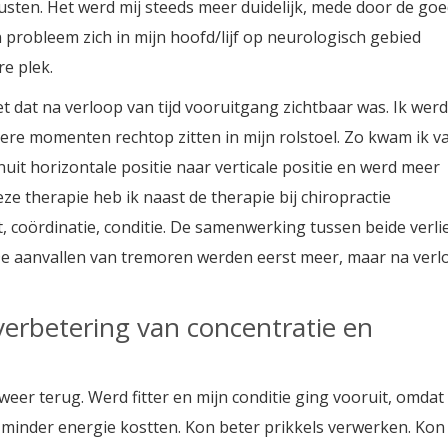
 rusten. Het werd mij steeds meer duidelijk, mede door de go
 probleem zich in mijn hoofd/lijf op neurologisch gebied
re plek.
 dat na verloop van tijd vooruitgang zichtbaar was. Ik werd
re momenten rechtop zitten in mijn rolstoel. Zo kwam ik v
anuit horizontale positie naar verticale positie en werd meer
eze therapie heb ik naast de therapie bij chiropractie
t, coördinatie, conditie. De samenwerking tussen beide verli
. De aanvallen van tremoren werden eerst meer, maar na verl
verbetering van concentratie en
 weer terug. Werd fitter en mijn conditie ging vooruit, omdat
minder energie kostten. Kon beter prikkels verwerken. Ko