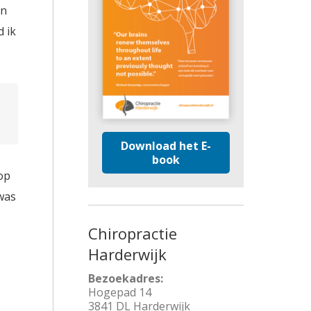
an
d ik
Download het E-
book
op
 was
Chiropractie
Harderwijk
Bezoekadres:
Hogepad 14
3841 DL Harderwijk