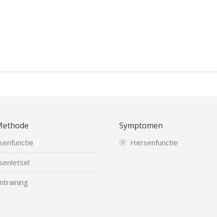
Methode
Symptomen
senfunctie
Hersenfunctie
senletsel
ntraining