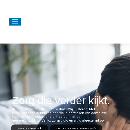
Zorg die verder kijkt.
Je lichaam vertelt altijd een verhaal. Wij luisteren. Met
specialistische kennis helpen we je herstellen van complexe
klachten zoals duizeligheid, hoofdpijn of een
hersenschudding. Veilig, zorgvuldig en altijd afgestemd op
jouw situatie.
MEER INFORMATIE
ONTDEK DE REHABILITATIEWEEK