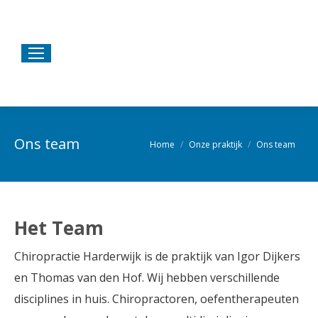
Ons team
Home
Onze praktijk
Ons team
Je bent hier:
Het Team
Chiropractie Harderwijk is de praktijk van Igor Dijkers
en Thomas van den Hof. Wij hebben verschillende
disciplines in huis. Chiropractoren, oefentherapeuten