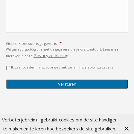
Gebruik persoonsgegevens
*
Wij gaan zorgvuldig om met de gegevens die je ons toestuurt. Lees meer
Privacyverklaring
hierover in onze
.
Ik geef toestemming voor gebruik van mijn persoonsgegevens
Verbeterjebrein.nl gebruikt cookies om de site handiger
te maken en te leren hoe bezoekers de site gebruiken.
Copyright 2021 - Chiropractie Harderwijk |
Privacy en cookies