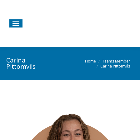
Carina
Home
Teams Member
Je bent hier:
Pittomvils
Carina Pittomvils