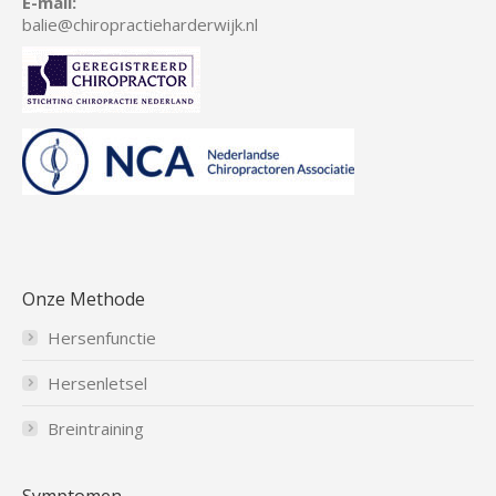
E-mail:
balie
@chiropractieharderwijk.nl
Onze Methode
Hersenfunctie
Hersenletsel
Breintraining
Symptomen