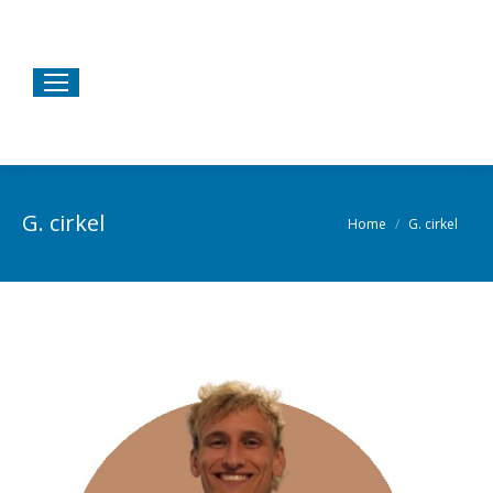
G. cirkel
Home
G. cirkel
Je bent hier: