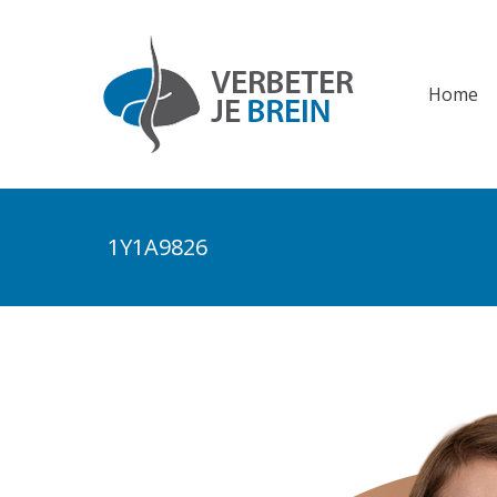
Home
Home
1Y1A9826