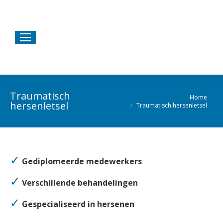
Traumatisch
Home
Je bent hier:
hersenletsel
Traumatisch hersenletsel
✓
Gediplomeerde medewerkers
✓
Verschillende behandelingen
✓
Gespecialiseerd in hersenen